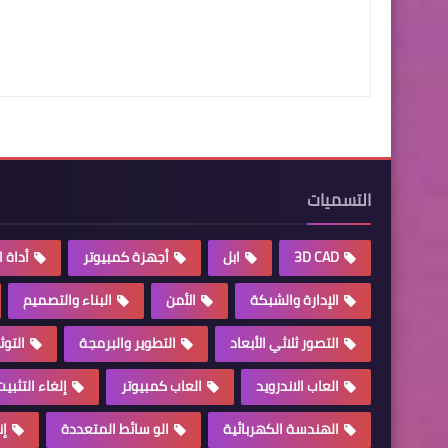
التسميات
3D CAD
ابل
أجهزة كمبيوتر
أداة 
الإدارة والشبكة
الأمن
البناء والتصميم
التصور ثلاثي الأبعاد
التطوير والبرمجة
التوث
العاب الاندرويد
العاب كمبيوتر
إلغاء التثبيت
الهندسة الكهربائية
الو سائط المتعددة
إن