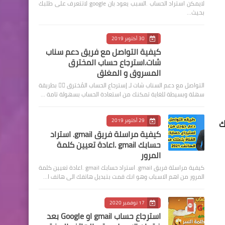
لايمكن استراد الحساب .السبب يعود بان google لاتتعرف على طلبك
بحيث…
30 أكتوبر 2019
كيفية التواصل مع فريق دعم سناب
شات.استرجاع حساب المخترق
المسروق و المغلق
التواصل مع دعم السناب شات لـ إسترجاع الحساب المُخترق ☝🏻 بطريقة
سهلة وبسيطة للغاية تمكنك من استعادة الحساب بسهولة تامة …
ك
29 أكتوبر 2019
كيفية مراسلة فريق gmail. استراد
حسابك gmail .اعادة تعيين كلمة
المرور
كيفية مراسلة فريق gmail. استراد حسابك gmail .اعادة تعيين كلمة
المرور من اهم الاسباب وهو انك قمت بتبديل هاتفك الى هاتف ا…
17 نوفمبر 2020
استرجاع حساب gmail او Google بعد