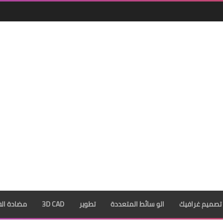
تصميم غرافيك
الو سائط المتعددة
تطوير
3D CAD
مضادة ال