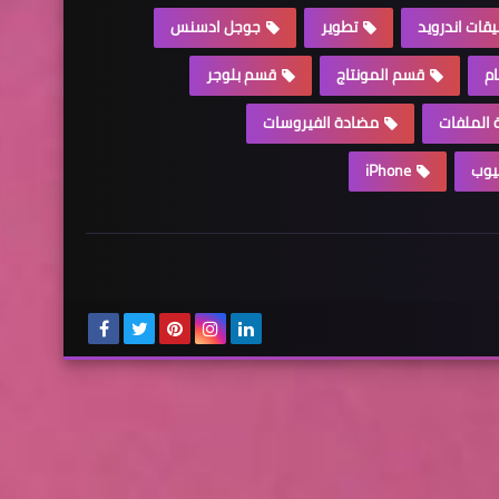
يقات اندرويد
تطوير
جوجل ادسنس
ام
قسم المونتاج
قسم بلوجر
الملفات
مضادة الفيروسات
يوب
iPhone