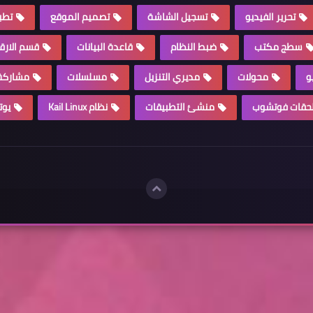
تحرير الفيديو
تسجيل الشاشة
تصميم الموقع
تطب
سطج مكتب
ضبط النظام
قاعدة البيانات
قسم الارق
و
محولات
مديري التنزيل
مسلسلات
مشاركة 
حقات فوتشوب
منشئ التطبيقات
نظام Kail Linux
يوت