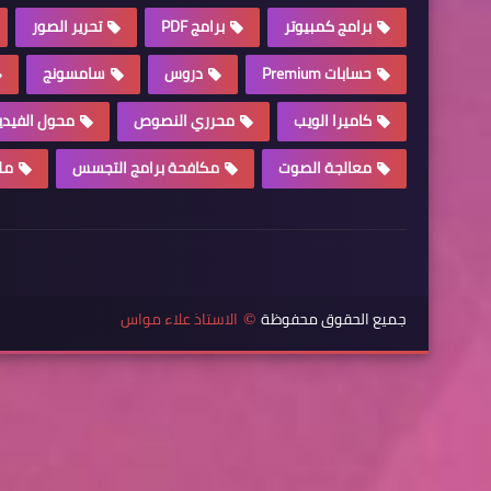
برامج كمبيوتر
برامج PDF
تحرير الصور
حسابات Premium
دروس
سامسونج
كاميرا الويب
محرري النصوص
محول الفيدي
معالجة الصوت
مكافحة برامج التجسس
مل
جميع الحقوق محفوظة
الاستاذ علاء مواس
©