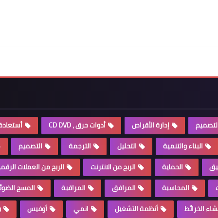
التصميم
إدارة الأقراص
أدوات حرق ، CD DVD
أستعادة 
البناء والتنمية
التحليل
الترجمة
التصميم
يق
الحماية
الربح من الانترنت
الربح من العملات الرقم
المحاسبة
المرافق
المراقبة
المسح الضوئ
شاء الخرائط
أنظمة التشغيل
انمي
أوفيس
ب